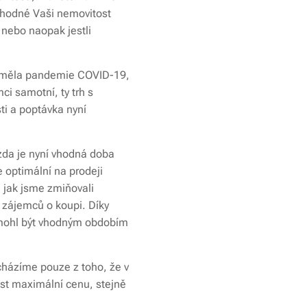
výhodné Vaši nemovitost
 nebo naopak jestli
stí měla pandemie COVID-19,
i samotní, ty trh s
ti a poptávka nyní
 zda je nyní vhodná doba
 optimální na prodeji
e jak jsme zmiňovali
e zájemců o koupi. Díky
k mohl být vhodným obdobím
cházíme pouze z toho, že v
ost maximální cenu, stejně