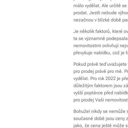
málo vydělat. Ale určitě s
prodat. Jestli nebude výho
nezačnou v blízké době pad
Je několik faktorů, které 
ta se významně podepsala n
nemovitostmi ovlivňují nej
převyšuje nabídku, což je fa
Pokud právě teď uvažujete o
pro prodej právě pro mě. P
vydělat. Pro rok 2022 je př
důležitým faktorem jsou záj
vyšší poptávce před nabíd
pro prodej Vaši nemovitost
Bohužel nikdy se nemůže s 
současné době jsou ceny z
jako, že cena ještě může 