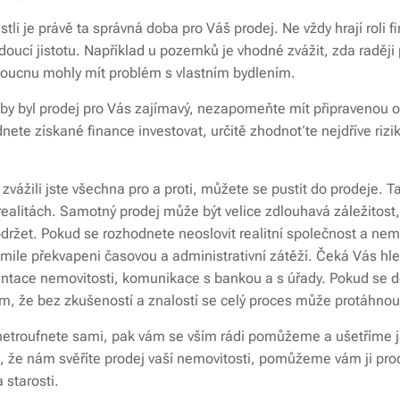
stli je právě ta správná doba pro Váš prodej. Ne vždy hrají roli fi
doucí jistotu. Například u pozemků je vhodné zvážit, zda radě
doucnu mohly mít problém s vlastním bydlením.
e by byl prodej pro Vás zajímavý, nezapomeňte mít připravenou
ete získané finance investovat, určitě zhodnoťte nejdříve rizi
 zvážili jste všechna pro a proti, můžete se pustit do prodeje. Ta
 realitách. Samotný prodej může být velice zdlouhavá záležitost, 
održet. Pokud se rozhodnete neoslovit realitní společnost a ne
emile překvapeni časovou a administrativní zátěží. Čeká Vás hl
entace nemovitosti, komunikace s bankou a s úřady. Pokud se d
tím, že bez zkušeností a znalostí se celý proces může protáhnou
 netroufnete sami, pak vám se vším rádi pomůžeme a ušetříme ja
ě, že nám svěříte prodej vaší nemovitosti, pomůžeme vám ji pro
starosti.