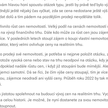
e vám hlavou honí spoustu otázek typu, jestli by právě teď bylo 
dnější ještě nějaký čas vyčkat, zda se cena nedostane ještě výš
at dolů a tím pádem na pozdějším prodeji nevyděláte tolik.
ovlivnilo růst cen nemovitostí. Velký podíl na cenách nemovito
a vývoji finančního trhu. Dále kdo může za růst cen jsou zájemc
více. V posledních letech stoupl zájem o koupi vlastní nemovitos
ktor, který velmi ovlivňuje ceny na realitním trhu.
 prodeji své nemovitosti, je potřeba si nejprve položit otázku,
rotože vysoká cena nebo stav na trhu neodpoví na otázku, kdy je
edpoklad nadále růstu cen, i když již stoupání bude mírnější. Al
emci samotní. Dá se říci, že čím výše ceny stoupají, tím je víc
kou, zájemce neodradí ani vyšší ceny. Průběh roku 2022 by ta
i.
jistotou spolehnout na budoucí vývoj cen na realitním trhu. Vy
a celou historii. Je možné, že nyní dostanete za svou nemovit
stoupnout.