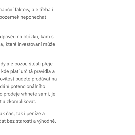
nanční faktory, ale třeba i
ji pozemek neponechat
 odpověď na otázku, kam s
ka, které investovaní může
dy ale pozor, štěstí přeje
kde platí určitá pravidla a
movitost budete prodávat na
edání potencionálního
o prodeje vrhnete sami, je
t a zkomplikovat.
k čas, tak i peníze a
dat bez starostí a výhodně.