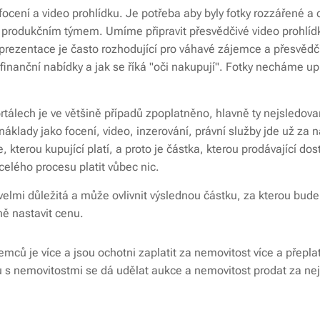
ení a video prohlídku. Je potřeba aby byly fotky rozzářené a c
 produkčním týmem. Umíme připravit přesvědčivé video prohlídk
rezentace je často rozhodující pro váhavé zájemce a přesvědčí
 finanční nabídky a jak se říká "oči nakupují". Fotky necháme u
ortálech je ve většině případů zpoplatněno, hlavně ty nejsledo
 náklady jako focení, video, inzerování, právní služby jde už za 
 kterou kupující platí, a proto je částka, kterou prodávající do
elého procesu platit vůbec nic.
velmi důležitá a může ovlivnit výslednou částku, za kterou bu
ně nastavit cenu.
emců je více a jsou ochotni zaplatit za nemovitost více a přepl
u s nemovitostmi se dá udělat aukce a nemovitost prodat za nej