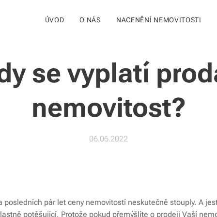
ÚVOD
O NÁS
NACENĚNÍ NEMOVITOSTI
dy se vyplatí prod
nemovitost?
06.06.2022
 posledních pár let ceny nemovitostí neskutečně stouply. A jestl
 vlastně potěšující. Protože pokud přemýšlíte o prodeji Vaší nem