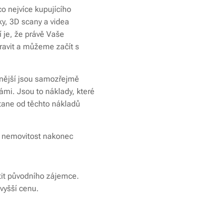
o nejvíce kupujícího
y, 3D scany a videa
 je, že právě Vaše
pravit a můžeme začít s
vanější jsou samozřejmě
námi. Jsou to náklady, které
stane od těchto nákladů
de nemovitost nakonec
atit původního zájemce.
vyšší cenu.