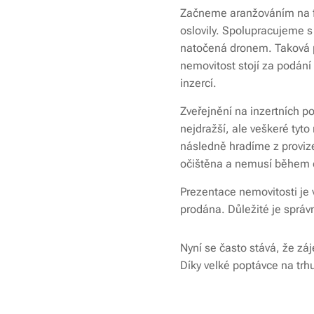
Začneme aranžováním na foc
oslovily. Spolupracujeme s
natočená dronem. Taková p
nemovitost stojí za podání
inzercí.
Zveřejnění na inzertních p
nejdražší, ale veškeré tyto
následně hradíme z provize,
očištěna a nemusí během c
Prezentace nemovitosti je 
prodána. Důležité je správ
Nyní se často stává, že záj
Díky velké poptávce na trh